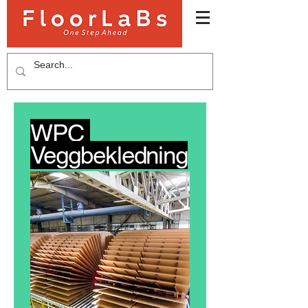
WPC
Veggbekledning