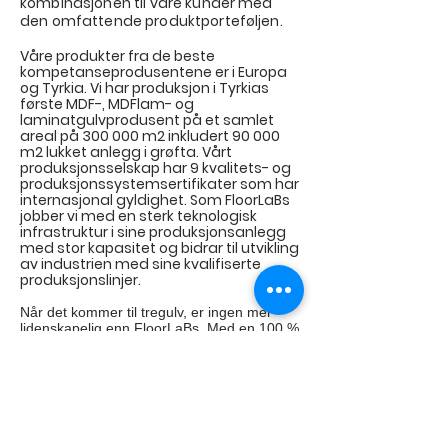
kombinasjonen til våre kunder med
den omfattende produktporteføljen.
Våre produkter fra de beste
kompetanseprodusentene er i Europa
og Tyrkia. Vi har produksjon i Tyrkias
første MDF-, MDFlam- og
laminatgulvprodusent på et samlet
areal på 300 000 m2 inkludert 90 000
m2 lukket anlegg i grøfta. Vårt
produksjonsselskap har 9 kvalitets- og
produksjonssystemsertifikater som har
internasjonal gyldighet. Som FloorLaBs
jobber vi med en sterk teknologisk
infrastruktur i sine produksjonsanlegg
med stor kapasitet og bidrar til utvikling
av industrien med sine kvalifiserte
produksjonslinjer.
Når
det kommer til tregulv, er ingen mer
lidenskapelig enn FloorLaBs. Med en 100 %
tilfredshet blant våre kunder, er vårt mål å
alltid yte god service og et fantastisk gulv.
Og du trenger ikke bare ta vårt ord for det -
vi er stolte av å si at vi er ett steg foran i
konkurransen med vårt brede
produktspekter.
Så,
utfordre deg selv med å skille en