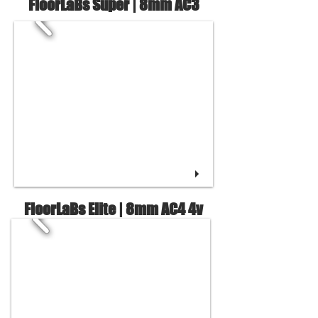
FloorLaBs Super | 8mm AC3
FloorLaBs Elite | 8mm AC4 4v