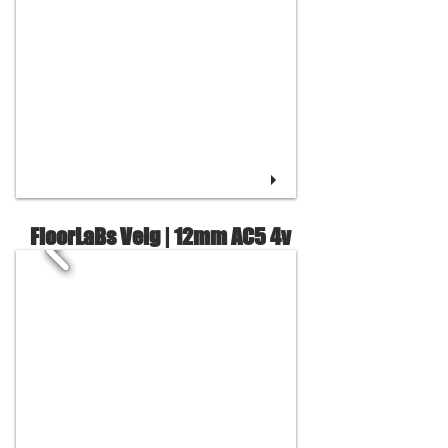
FloorLaBs Velg | 12mm AC5 4v
FloorLaBs Elite
| 8mm AC4 4v